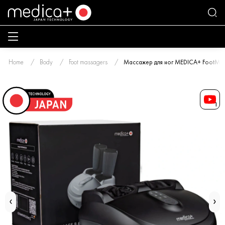
Home
Body
Foot massagers
Массажер для ног MEDICA+ FootMass
1