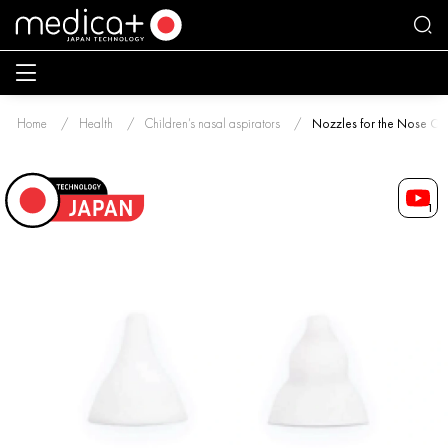
Home
Health
Children’s nasal aspirators
Nozzles for the Nose Cle
1